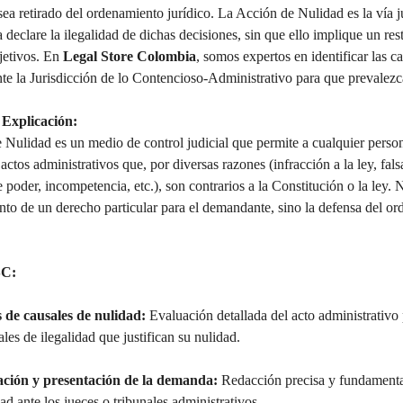
 sea retirado del ordenamiento jurídico. La Acción de Nulidad es la vía ju
ia declare la ilegalidad de dichas decisiones, sin que ello implique un re
etivos. En 
Legal Store Colombia
, somos expertos en identificar las c
ante la Jurisdicción de lo Contencioso-Administrativo para que prevalezca
 Explicación:
Nulidad es un medio de control judicial que permite a cualquier persona
actos administrativos que, por diversas razones (infracción a la ley, fal
 poder, incompetencia, etc.), son contrarios a la Constitución o la ley.
nto de un derecho particular para el demandante, sino la defensa del ord
SC:
s de causales de nulidad:
 Evaluación detallada del acto administrativo p
ales de ilegalidad que justifican su nulidad.
ción y presentación de la demanda:
 Redacción precisa y fundament
ad ante los jueces o tribunales administrativos.