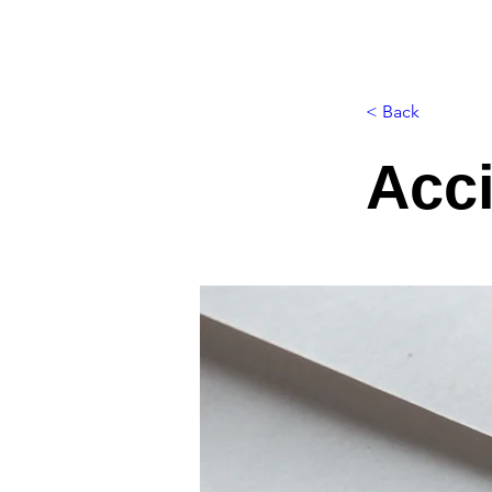
< Back
Acci