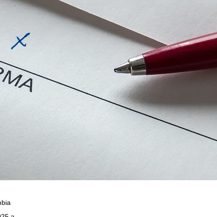
mbia
025 a