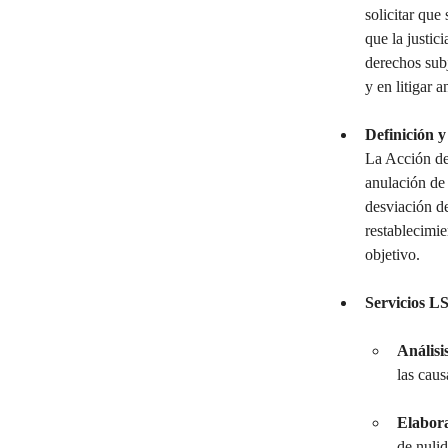
solicitar que
que la justic
derechos subj
y en litigar 
Definición y
La Acción de 
anulación de 
desviación de
restablecimie
objetivo.
Servicios L
Análisi
las caus
Elabora
de nulid