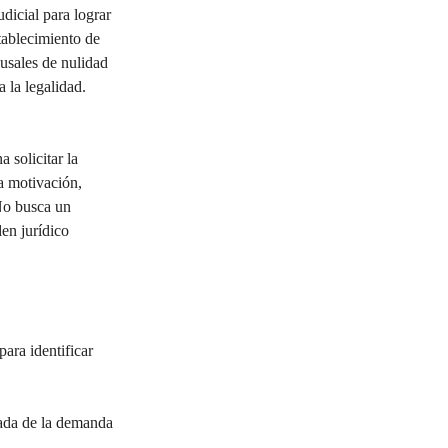
dicial para lograr 
stablecimiento de 
ausales de nulidad 
 la legalidad.
 solicitar la 
sa motivación, 
 No busca un 
en jurídico 
ara identificar 
ada de la demanda 