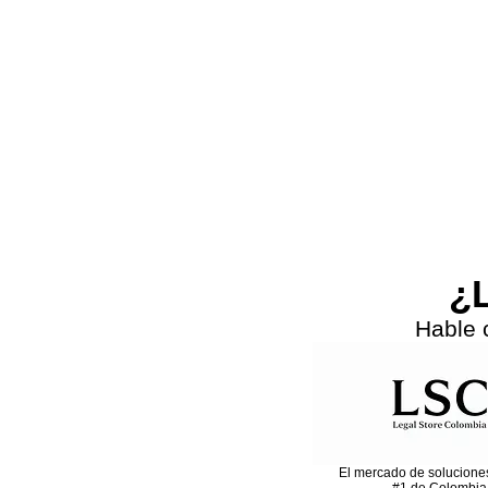
Previous
¿L
Hable 
El mercado de solucione