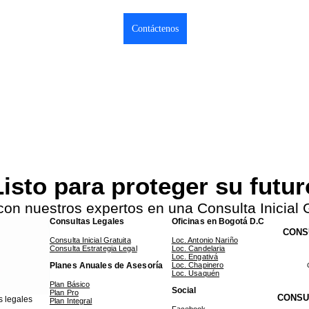
Contáctenos
isto para proteger su futu
con nuestros expertos en una Consulta Inicial G
Consultas Legales
Oficinas en Bogotá D.C
CONS
Consulta Inicial Gratuita
Loc. Antonio Nariño
Consulta Estrategia Legal
Loc. Candelaria
Loc. Engativá
Planes Anuales de Asesoría
Loc. Chapinero
Loc. Usaquén
Plan Básico
Social
Plan Pro
CONSU
s legales
Plan Integral