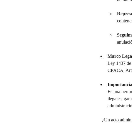
Represe
contenci
Seguimi
anulació
Marco Legal
Ley 1437 de 
CPACA, Artí
Importancia
Es una herra
ilegales, gar
administració
¿Un acto adminis