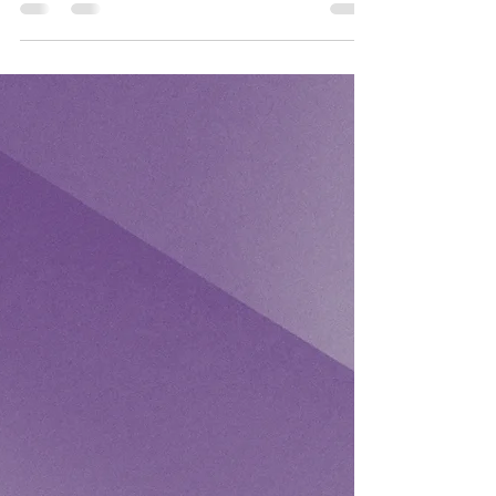
Personas 1/2
1 .- Se entiende por sanción legal a.- Es una
multa que se impone por disposición de una
norma legal b.- Es la sanción que impone el...