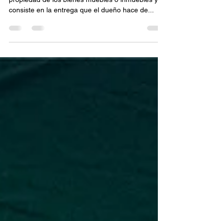
21 .- La tradición es el modo de adquirir la
propiedad de los bienes muebles o inmuebles y
consiste en la entrega que el dueño hace de...