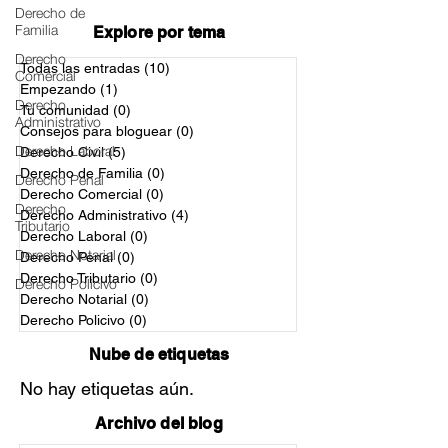
Derecho de
Familia
Explore por tema
Derecho
Todas las entradas
(10)
10 entradas
Comercial
Empezando
(1)
1 entrada
Derecho
Tu comunidad
(0)
0 entradas
Administrativo
Consejos para bloguear
(0)
0 entradas
Derecho Laboral
Derecho Civil
(5)
5 entradas
Derecho de Familia
(0)
0 entradas
Derecho Penal
Derecho Comercial
(0)
0 entradas
Derecho
Derecho Administrativo
(4)
4 entradas
Tributario
Derecho Laboral
(0)
0 entradas
Derecho Notarial
Derecho Penal
(0)
0 entradas
Derecho Tributario
(0)
0 entradas
Derecho Policivo
Derecho Notarial
(0)
0 entradas
Derecho Policivo
(0)
0 entradas
Nube de etiquetas
No hay etiquetas aún.
Archivo del blog