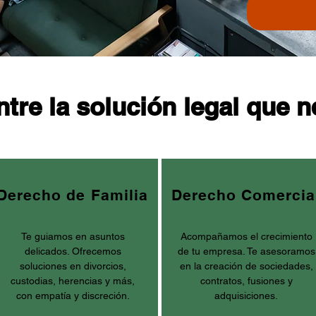
tre la solución legal que n
Derecho de Familia
Derecho Comercia
Te guiamos en asuntos
Acompañamos el crecimiento
delicados. Ofrecemos
de tu empresa. Te asesoramos
soluciones en divorcios,
en la creación de sociedades,
custodias, herencias y más,
contratos, fusiones y
con empatía y discreción.
adquisiciones.