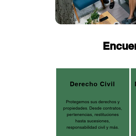
Encuen
Derecho Civil
Protegemos sus derechos y
propiedades. Desde contratos,
pertenencias, restituciones
hasta sucesiones,
responsabilidad civil y más.