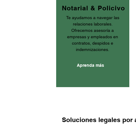
Notarial & Policivo
Te ayudamos a navegar las
relaciones laborales.
Ofrecemos asesoría a
empresas y empleados en
contratos, despidos e
indemnizaciones.
Aprenda más
Soluciones legales por 