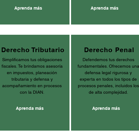
Aprenda más
Aprenda más
Derecho Tributario
Derecho Penal
Simplificamos tus obligaciones
Defendemos tus derechos
fiscales. Te brindamos asesoría
fundamentales. Ofrecemos un
en impuestos, planeación
defensa legal rigurosa y
tributaria y defensa y
experta en todos los tipos de
acompañamiento en procesos
procesos penales, incluidos los
con la DIAN.
de alta complejidad.
Aprenda más
Aprenda más