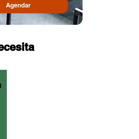
Agendar
ecesita
l