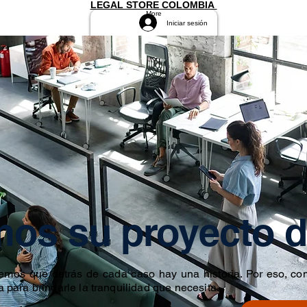
LEGAL STORE COLOMBIA
More
Iniciar sesión
os su proyecto d
emos que detrás de cada caso hay una historia. Por eso, co
para brindarle la tranquilidad que necesita.