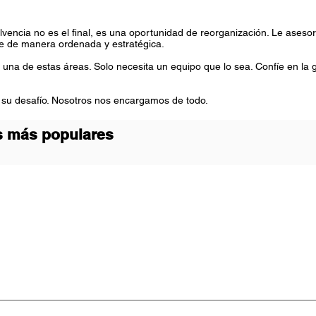
solvencia no es el final, es una oportunidad de reorganización. Le as
se de manera ordenada y estratégica.
una de estas áreas. Solo necesita un equipo que lo sea. Confíe en la 
 su desafío. Nosotros nos encargamos de todo.
es más populares
ociedades y sucursales de sociedades extranjeras Reestructuración soc