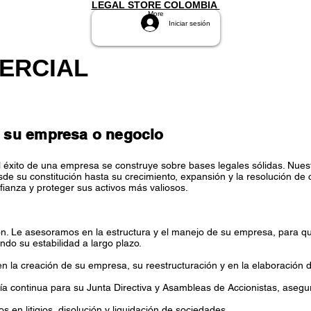
LEGAL STORE COLOMBIA
More
Iniciar sesión
ERCIAL
a su empresa o negocio
 éxito de una empresa se construye sobre bases legales sólidas. Nuest
e su constitución hasta su crecimiento, expansión y la resolución de c
ianza y proteger sus activos más valiosos.
ión. Le asesoramos en la estructura y el manejo de su empresa, para qu
do su estabilidad a largo plazo.
n la creación de su empresa, su reestructuración y en la elaboración 
a continua para su Junta Directiva y Asambleas de Accionistas, aseg
 en litigios, disolución y liquidación de sociedades.