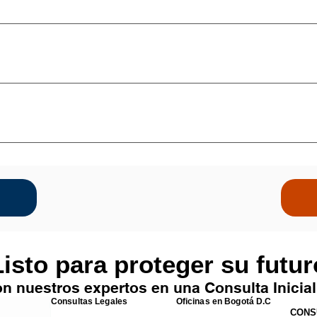
tección de Signos Distintivos (Marcas y Nombres Comerciales) Registro
iales) Registro y Protección de Derechos de Autor y Conexos Litigios
telectual (Licencias y Transferencia)
 de insolvencia del comerciante - Ley 1116 de 2006 Liquidación Volun
anización y Liquidación Empresarial Asesoría y Representación de De
ausal Acción de enriquecimiento cambiario Proceso para la prestación,
bienes por pacto de reserva de dominio Proceso de extinción anticipada
intereses Acciones en materia de reparaciones navales
isto para proteger su futu
n nuestros expertos en una Consulta Inicial
Consultas Legales
Oficinas en Bogotá D.C
CONS