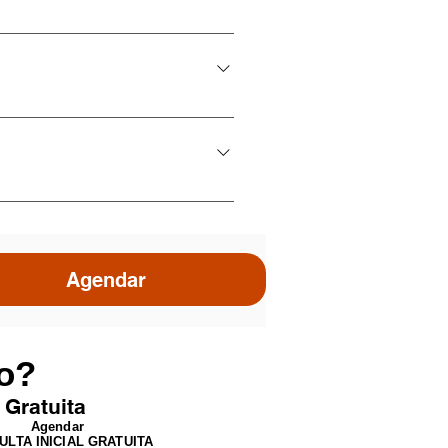
 y Protección de Invenciones y
 y Defensa de Derechos de Propiedad
taria de Sociedades Representación
udores (Empresas en Crisis)
 mejora y relevo de cauciones y
 de la condición o el plazo Proceso
Agendar
ro?
 Gratuita
Agendar
ULTA INICIAL GRATUITA