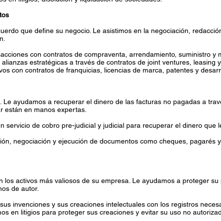
tos
uerdo que define su negocio. Le asistimos en la negociación, redacció
n.
acciones con contratos de compraventa, arrendamiento, suministro y 
lianzas estratégicas a través de contratos de joint ventures, leasing y
vos con contratos de franquicias, licencias de marca, patentes y desarr
a. Le ayudamos a recuperar el dinero de las facturas no pagadas a trav
ar están en manos expertas.
ervicio de cobro pre-judicial y judicial para recuperar el dinero que l
sión, negociación y ejecución de documentos como cheques, pagarés y l
 los activos más valiosos de su empresa. Le ayudamos a proteger su pr
os de autor.
sus invenciones y sus creaciones intelectuales con los registros necesa
 en litigios para proteger sus creaciones y evitar su uso no autoriza