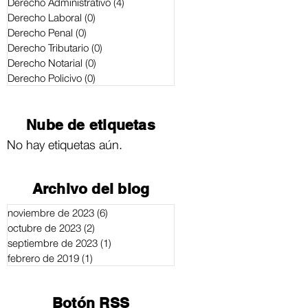
Derecho Administrativo
(4)
4 entradas
Derecho Laboral
(0)
0 entradas
Derecho Penal
(0)
0 entradas
Derecho Tributario
(0)
0 entradas
Derecho Notarial
(0)
0 entradas
Derecho Policivo
(0)
0 entradas
Nube de etiquetas
No hay etiquetas aún.
Archivo del blog
noviembre de 2023
(6)
6 entradas
octubre de 2023
(2)
2 entradas
septiembre de 2023
(1)
1 entrada
febrero de 2019
(1)
1 entrada
Botón RSS