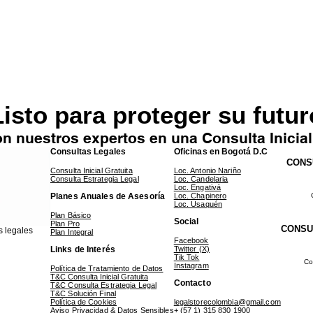
isto para proteger su futu
n nuestros expertos en una Consulta Inicial
Consultas Legales
Oficinas en Bogotá D.C
CONS
Consulta Inicial Gratuita
Loc. Antonio Nariño
Consulta Estrategia Legal
Loc. Candelaria
Loc. Engativá
Planes Anuales de Asesoría
Loc. Chapinero
Loc. Usaquén
Plan Básico
Social
Plan Pro
CONSU
s legales
Plan Integral
Facebook
Links de Interés
Twitter (X)
Tik Tok
Co
Instagram
Política de Tratamiento de Datos
T&C Consulta Inicial Gratuita
Contacto
T&C Consulta Estrategia Legal
T&C Solución Final
Política de Cookies
legalstorecolombia@gmail.com
Aviso Privacidad & Datos Sensibles
+ (57 1) 315 830 1900