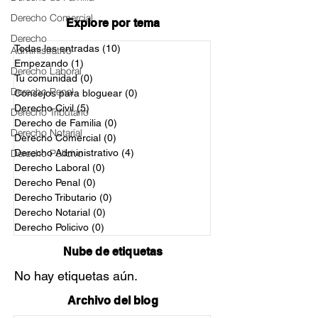
Derecho Comercial
Explore por tema
Derecho
Todas las entradas
(10)
10 entradas
Administrativo
Empezando
(1)
1 entrada
Derecho Laboral
Tu comunidad
(0)
0 entradas
Derecho Penal
Consejos para bloguear
(0)
0 entradas
Derecho Civil
(5)
5 entradas
Derecho Tributario
Derecho de Familia
(0)
0 entradas
Derecho Notarial
Derecho Comercial
(0)
0 entradas
Derecho Policivo
Derecho Administrativo
(4)
4 entradas
Derecho Laboral
(0)
0 entradas
Derecho Penal
(0)
0 entradas
Derecho Tributario
(0)
0 entradas
Derecho Notarial
(0)
0 entradas
Derecho Policivo
(0)
0 entradas
Nube de etiquetas
No hay etiquetas aún.
Archivo del blog