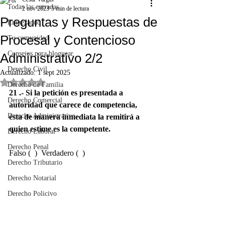
Todas las entradas
2 nov 2023
5 min de lectura
Preguntas y Respuestas de
Empezando
Procesal y Contencioso
Tu comunidad
Consejos para bloguear
Administrativo 2/2
Derecho Civil
Actualizado:
1 sept 2025
Obtuvo NaN de 5 estrellas.
Derecho de Familia
21 .- Si la petición es presentada a 
Derecho Comercial
autoridad que carece de competencia, 
Derecho Administrativo
ésta de manera inmediata la remitirá a 
quien estime es la competente.
Derecho Laboral
Derecho Penal
Falso (  )  Verdadero (  )
Derecho Tributario
Derecho Notarial
Derecho Policivo