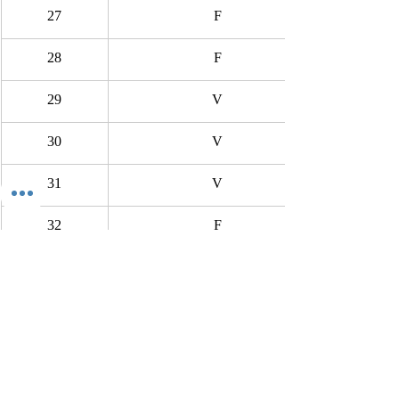
27
F
28
F
29
V
30
V
31
V
32
F
33
V
34
V
35
V
36
V