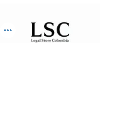
El mercado de soluciones legales
#1 de Colombia
¿Listo para proteger su futuro?
Hable con nuestros expertos en una Consulta Inicial
Gratuita
SITIO
Quienes somos
Derecho Civil
Derecho Familia
Derecho Comercial
Derecho Administrativo
Derecho Laboral
Derecho Penal
Derecho Tributario
Derecho Notarial & Policivo
Contáctenos
Consultas Legales