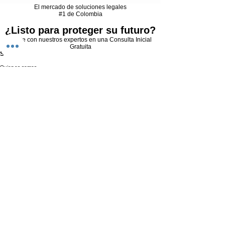
El mercado de soluciones legales
#1 de Colombia
¿Listo para proteger su futuro?
Hable con nuestros expertos en una Consulta Inicial
Gratuita
SITIO
Quienes somos
Derecho Civil
Derecho Familia
Derecho Comercial
Derecho Administrativo
Derecho Laboral
Derecho Penal
Derecho Tributario
Derecho Notarial & Policivo
Contáctenos
Consultas Legales
Consulta Inicial Gratuita
Consulta Estrategia Legal
Planes Anuales de Asesoría
Plan Básico
Plan Pro
Plan Integral
Links de Interés
Política de Tratamiento de Datos
T&C Consulta Inicial Gratuita
T&C Consulta Estrategia Legal
T&C Solución Final