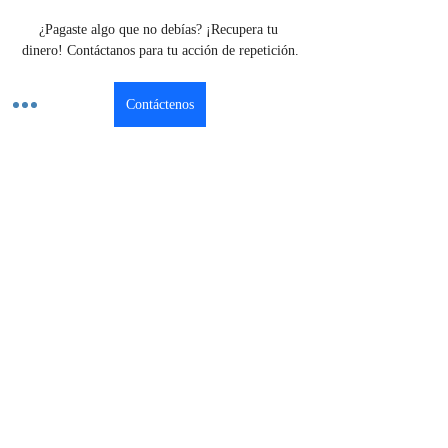
¿Pagaste algo que no debías? ¡Recupera tu 
dinero! Contáctanos para tu acción de repetición.
Contáctenos
Previous
Next
El mercado de soluciones legales
#1 de Colombia
¿Listo para proteger su futuro?