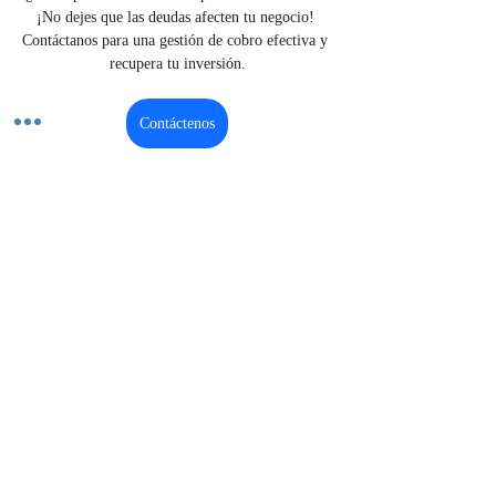
¡No dejes que las deudas afecten tu negocio! 
Contáctanos para una gestión de cobro efectiva y 
recupera tu inversión.
Contáctenos
Previous
Next
El mercado de soluciones legales
#1 de Colombia
¿Listo para proteger su futuro?