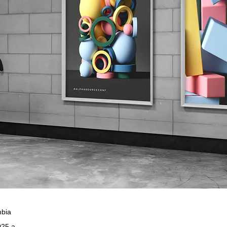
mbia
025 a