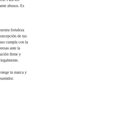
 ante abusos. Es 
uestra fortaleza 
concepción de tus 
paso cumpla con la 
resas ante la 
ación firme y 
 legalmente.
rotege tu marca y 
nsumidor.