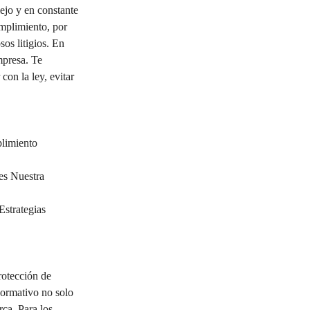
jo y en constante 
mplimiento, por 
os litigios. En 
mpresa. Te 
on la ley, evitar 
limiento 
es Nuestra 
Estrategias 
rotección de 
normativo no solo 
ca. Para los 