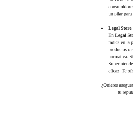
consumidores,
un pilar para
Legal Store
En 
Legal St
radica en la 
productos o s
normativa. Si
Superintenden
eficaz. Te of
¿Quieres asegura
tu repu