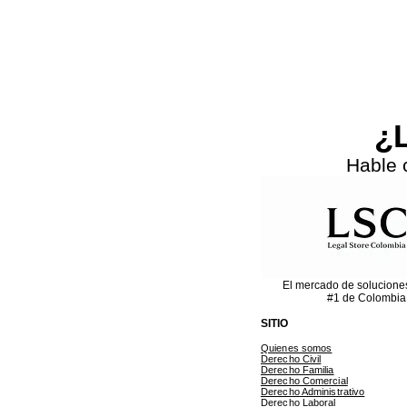
Previous
¿L
Hable 
El mercado de solucione
#1 de Colombia
SITIO
Quienes somos
Derecho Civil
Derecho Familia
Derecho Comercial
Derecho Administrativo
Derecho Laboral