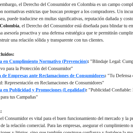
 embargo, el Derecho del Consumidor en Colombia es un campo comple
on normativas estrictas que buscan proteger a los compradores. Un incu
a, puede traducirse en multas significativas, reputación dañada y costos
 Colombia
, el Derecho del Consumidor está diseñada para blindar tu e
 asesoría proactiva y una defensa estratégica que te permitirán cumplir c
struir una relación sólida y transparente con tus clientes.
cluidos:
ía en Cumplimiento Normativo (Prevención)
:
 "Blindaje Legal: Cump
vo para la Protección del Consumidor"
a de Empresas ante Reclamaciones de Consumidores
:
 "Tu Defensa 
ad: Representación en Reclamaciones de Consumidores"
a en Publicidad y Promociones (Legalidad)
:
 "Publicidad Confiable: 
 para tus Campañas"
:
el Consumidor es vital para el buen funcionamiento del mercado y la p
de la relación comercial. Para las empresas, asegurar el cumplimiento 
iones y litigios, sino que también construye confianza y fortalece la mar