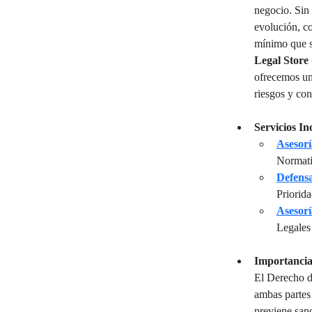
negocio. Sin
evolución, c
mínimo que se
Legal Store
ofrecemos una
riesgos y con
Servicios In
Asesor
Normati
Defens
Priorid
Asesorí
Legales
Importancia
El Derecho d
ambas partes 
previene sanc