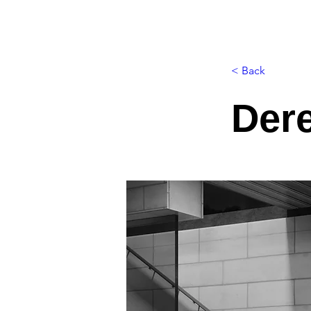
< Back
Der