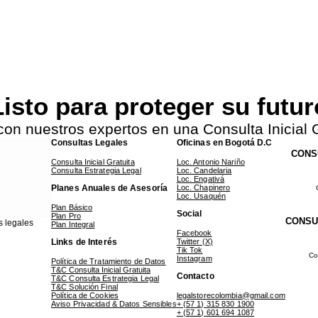
isto para proteger su futu
con nuestros expertos en una Consulta Inicial G
Consultas Legales
Oficinas en Bogotá D.C
CONS
Consulta Inicial Gratuita
Loc. Antonio Nariño
Consulta Estrategia Legal
Loc. Candelaria
Loc. Engativá
Planes Anuales de Asesoría
Loc. Chapinero
Loc. Usaquén
Plan Básico
Social
Plan Pro
CONSU
s legales
Plan Integral
Facebook
Links de Interés
Twitter (X)
Tik Tok
Co
Instagram
Política de Tratamiento de Datos
T&C Consulta Inicial Gratuita
Contacto
T&C Consulta Estrategia Legal
T&C Solución Final
Política de Cookies
legalstorecolombia@gmail.com
Aviso Privacidad & Datos Sensibles
+ (57 1) 315 830 1900
+ (57 1) 601 694 1087