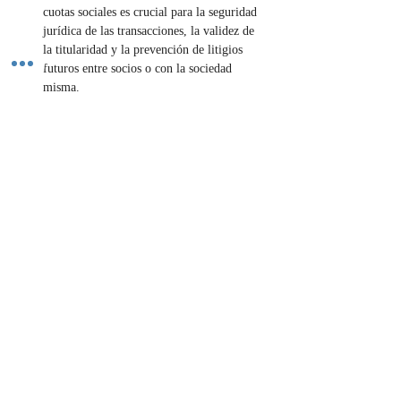
cuotas sociales es crucial para la seguridad 
jurídica de las transacciones, la validez de 
la titularidad y la prevención de litigios 
futuros entre socios o con la sociedad 
misma.
¿Necesitas transferir acciones o cuotas de tu 
empresa? ¡Hazlo de forma segura y 
transparente! Contáctanos.
Contáctenos
Previous
Next