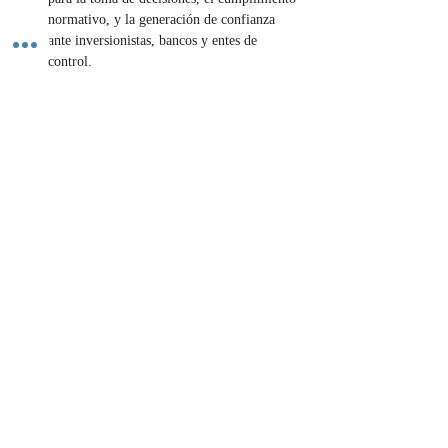
normativo, y la generación de confianza 
ante inversionistas, bancos y entes de 
control.
¿Necesitas una auditoría confiable? ¡Contratos 
de auditoría para una transparencia total! 
Contáctanos.
Contáctenos
Previous
Next