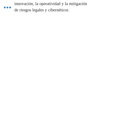
innovación, la operatividad y la mitigación 
de riesgos legales y cibernéticos.
¿Creas o utilizas 
software
? ¡Protege tu 
innovación con contratos especializados! 
Contáctanos.
Contáctenos
Previous
Next