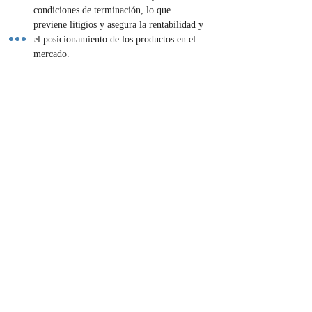
condiciones de terminación, lo que 
previene litigios y asegura la rentabilidad y 
el posicionamiento de los productos en el 
mercado.
¿Buscas ampliar tu alcance de mercado? 
¡Contratos de distribución sólidos para tu 
crecimiento! Contáctanos.
Contáctenos
Previous
Next