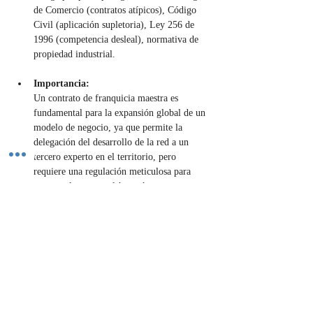
de Comercio (contratos atípicos), Código 
Civil (aplicación supletoria), Ley 256 de 
1996 (competencia desleal), normativa de 
propiedad industrial.
Importancia:
Un contrato de franquicia maestra es 
fundamental para la expansión global de un 
modelo de negocio, ya que permite la 
delegación del desarrollo de la red a un 
tercero experto en el territorio, pero 
requiere una regulación meticulosa para 
proteger la marca, el 
know-how
 y asegurar 
la coherencia y calidad de la red de 
franquicias.
¿Listo para llevar tu franquicia al siguiente 
nivel? ¡Estructura tu franquicia maestra con 
seguridad y éxito! Contáctanos.
Contáctenos