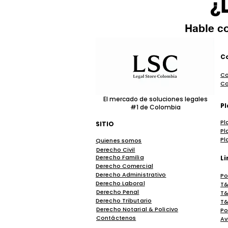
¿L
Hable co
C
Co
Co
El mercado de soluciones legales
Pl
#1 de Colombia
Pl
SITIO
Pl
Pl
Quienes somos
Derecho Civil
Derecho Familia
Li
Derecho Comercial
Derecho Administrativo
Po
Derecho Laboral
T&
Derecho Penal
T&
Derecho Tributario
T&
Derecho Notarial & Policivo
Po
Contáctenos
Av