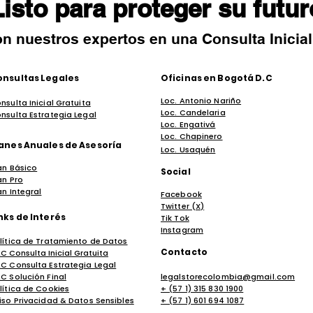
isto para proteger su futu
n nuestros expertos en una Consulta Inicial
onsultas Legales
Oficinas en Bogotá D.C
Loc. Antonio Nariño
nsulta Inicial Gratuita
Loc. Candelaria
nsulta Estrategia Legal
Loc. Engativá
Loc. Chapinero
anes Anuales de Asesoría
Loc. Usaquén
an Básico
Social
an Pro
an Integral
Facebook
Twitter (X)
nks de Interés
Tik Tok
Instagram
lítica de Tratamiento de Datos
Contacto
C Consulta Inicial Gratuita
C Consulta Estrategia Legal
C Solución Final
legalstorecolombia@gmail.com
lítica de Cookies
+ (57 1) 315 830 1900
iso Privacidad & Datos Sensibles
+ (57 1) 601 694 1087