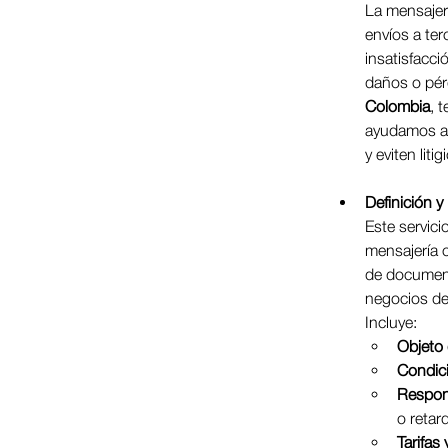
La mensajerí
envíos a te
insatisfacci
daños o pérd
Colombia
, 
ayudamos a e
y eviten lit
Definición y
Este servici
mensajería o
de document
negocios de
Incluye:
Objeto 
Condic
Respons
o retar
Tarifas