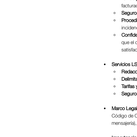
factura
Seguro
Proced
inciden
Confide
que el 
satisfac
Servicios L
Redacc
Delimit
Tarifas
Seguros
Marco Legal
Código de Co
mensajería),