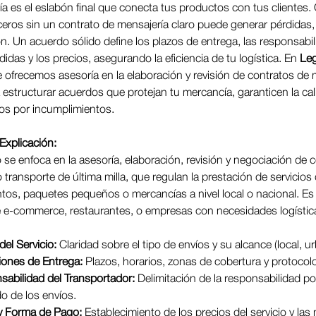
a es el eslabón final que conecta tus productos con tus clientes. 
rceros sin un contrato de mensajería claro puede generar pérdidas
ón. Un acuerdo sólido define los plazos de entrega, las responsabi
idas y los precios, asegurando la eficiencia de tu logística. En 
Leg
te ofrecemos asesoría en la elaboración y revisión de contratos de 
structurar acuerdos que protejan tu mercancía, garanticen la cali
igios por incumplimientos.
 Explicación:
o se enfoca en la asesoría, elaboración, revisión y negociación de 
 transporte de última milla, que regulan la prestación de servicios 
os, paquetes pequeños o mercancías a nivel local o nacional. Es c
 e-commerce, restaurantes, o empresas con necesidades logística
del Servicio:
 Claridad sobre el tipo de envíos y su alcance (local, u
iones de Entrega:
 Plazos, horarios, zonas de cobertura y protocol
abilidad del Transportador:
 Delimitación de la responsabilidad po
do de los envíos.
 y Forma de Pago:
 Establecimiento de los precios del servicio y la