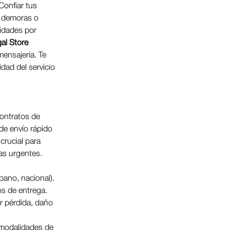
Confiar tus 
, demoras o 
lidades por 
al Store 
mensajería. Te 
dad del servicio 
contratos de 
de envío rápido 
rucial para 
s urgentes. 
rbano, nacional).
os de entrega.
r pérdida, daño 
s modalidades de 