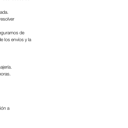
tada.
esolver 
seguramos de 
e los envíos y la 
ajería.
moras.
ión a 