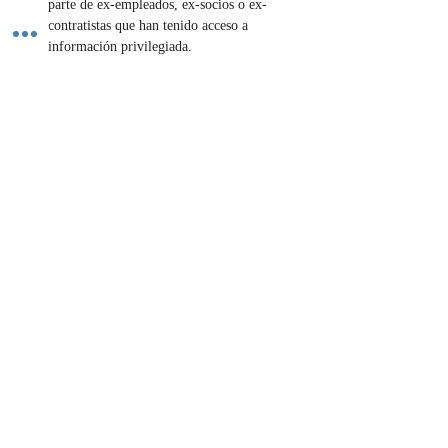
parte de ex-empleados, ex-socios o ex-
contratistas que han tenido acceso a 
información privilegiada.
¿Necesitas proteger tu negocio de la 
competencia desleal? ¡Blindamos tus intereses 
con acuerdos de no competencia! Contáctanos.
Contáctenos
Previous
Next