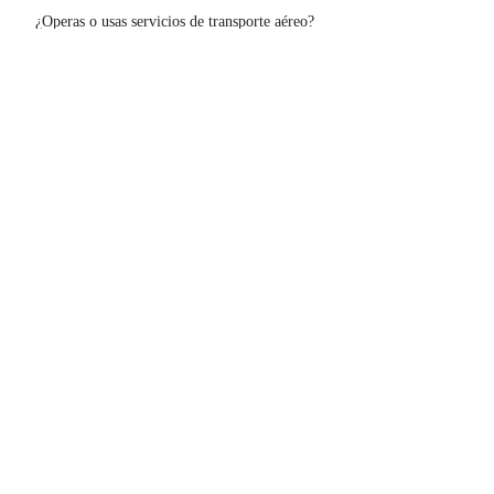
¿Operas o usas servicios de transporte aéreo? 
¡Vuela seguro con el mejor respaldo legal! 
Contáctanos.
Contáctenos
Previous
Next
El mercado de soluciones legales
#1 de Colombia