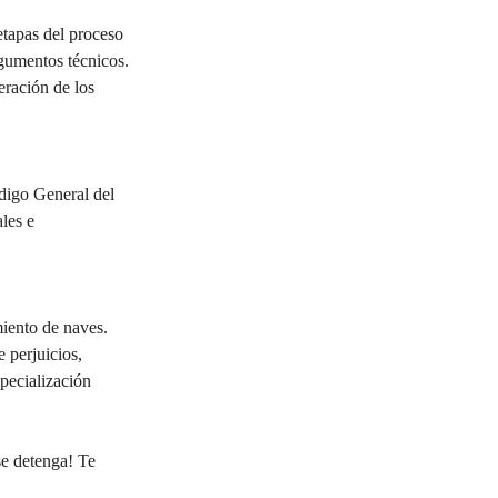
etapas del proceso 
rgumentos técnicos.
eración de los 
igo General del 
les e 
miento de naves. 
 perjuicios, 
specialización 
se detenga! Te 