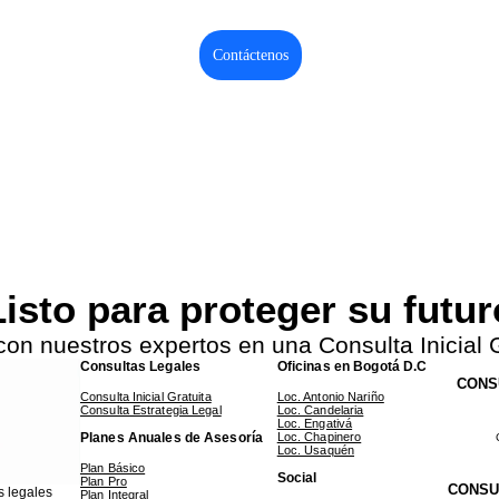
Contáctenos
isto para proteger su futu
con nuestros expertos en una Consulta Inicial G
Consultas Legales
Oficinas en Bogotá D.C
CONS
Consulta Inicial Gratuita
Loc. Antonio Nariño
Consulta Estrategia Legal
Loc. Candelaria
Loc. Engativá
Planes Anuales de Asesoría
Loc. Chapinero
Loc. Usaquén
Plan Básico
Social
Plan Pro
CONSU
s legales
Plan Integral