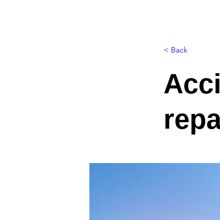
< Back
Acci
repa