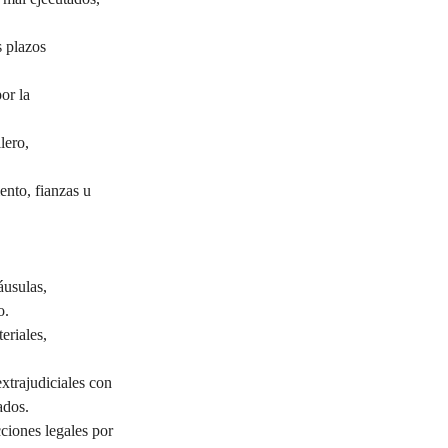
 plazos 
or la 
lero, 
nto, fianzas u 
áusulas, 
o.
eriales, 
trajudiciales con 
ados.
ciones legales por 