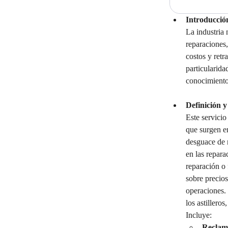
Introducció
La industria
reparaciones,
costos y retr
particularida
conocimiento 
Definición y
Este servicio
que surgen en
desguace de n
en las repara
reparación o 
sobre precios
operaciones. 
los astillero
Incluye:
Reclama