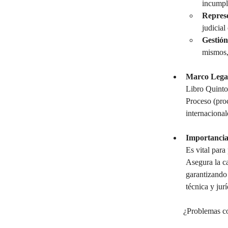
incumpli
Represe
judicial
Gestión
mismos,
Marco Legal
Libro Quinto
Proceso (proc
internacional
Importancia
Es vital para
Asegura la ca
garantizando 
técnica y jurí
¿Problemas co