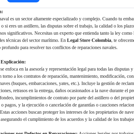
n:
 naval es un sector altamente especializado y complejo. Cuando tu embar
 o si eres un astillero, las disputas sobre el trabajo, la calidad o los pla
asos significativos. Necesitas un experto que entienda tanto la ley como 
des técnicas del sector marítimo. En 
Legal Store Colombia
, te ofrecem
profundo para resolver tus conflictos de reparaciones navales.
 Explicación:
 se enfoca en la asesoría y representación legal para todas las disputas 
 torno a los contratos de reparación, mantenimiento, modificación, con
aves (buques, embarcaciones, yates, etc.). Incluye la gestión de reclam
ciones, retrasos en la entrega, daños ocasionados a la nave durante el p
fondeo, incumplimientos de contrato por parte del astillero o del propiet
 o pagos, y la ejecución o cancelación de garantías o cauciones relacio
Estas acciones buscan proteger los intereses de los propietarios de nav
s, asegurando el cumplimiento de los acuerdos y la calidad de los trabajos
ciones por Defectos en Reparaciones:
 Acciones legales por trabajos