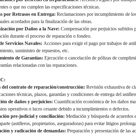
entes o que no cumplen las especificaciones técnicas.
s por Retrasos en Entrega:
 Reclamaciones por incumplimiento de los
uales acordados para la finalización de las obras.
zación por Daños a la Nave:
 Compensación por perjuicios sufridos p
ción durante el proceso de reparación o fondeo.
e Servicios Navales:
 Acciones para exigir el pago por trabajos de astil
iento, suministro de repuestos, etc.
miento de Garantías:
 Ejecución o cancelación de pólizas de cumplimie
rantías relacionadas con las reparaciones.
SC:
s del contrato de reparación/construcción:
 Revisión exhaustiva de cl
caciones técnicas, plazos, garantías y condiciones de entrega del astiller
ión de daños y perjuicios:
 Cuantificación económica de los daños mat
tos operativos o lucro cesante debido a incumplimientos o defectos.
ción pre-judicial y conciliación:
 Mediación y búsqueda de acuerdos ex
aparte (astilleros, propietarios, aseguradoras) para evitar litigios prolong
ción y radicación de demandas:
 Preparación y presentación de las ac