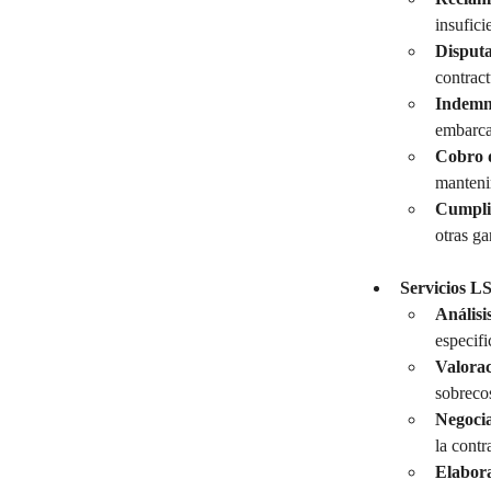
insufici
Disputa
contract
Indemni
embarca
Cobro d
mantenim
Cumpli
otras ga
Servicios L
Análisi
especifi
Valorac
sobrecos
Negocia
la contr
Elabora