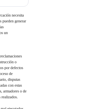
cación necesita 
zos pueden generar 
las 
os un 
y reclamaciones 
strucción o 
os por defectos 
roceso de 
ario, disputas 
nadas con estas 
es, armadores o de 
 realizados. 
 mal ejecutados, 