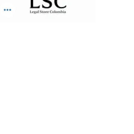
El mercado de soluciones legales
#1 de Colombia
¿Listo para proteger su futuro?
Hable con nuestros expertos en una Consulta Inicial
Gratuita
SITIO
Quienes somos
Derecho Civil
Derecho Familia
Derecho Comercial
Derecho Administrativo
Derecho Laboral
Derecho Penal
Derecho Tributario
Derecho Notarial & Policivo
Contáctenos
Consultas Legales
Consulta Inicial Gratuita
Consulta Estrategia Legal
Planes Anuales de Asesoría
Plan Básico
Plan Pro