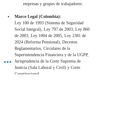
empresas y grupos de trabajadores.
Marco Legal (Colombia):
Ley 100 de 1993 (Sistema de Seguridad 
Social Integral), Ley 797 de 2003, Ley 860 
de 2003, Ley 1004 de 2005, Ley 2381 de 
2024 (Reforma Pensional), Decretos 
Reglamentarios, Circulares de la 
Superintendencia Financiera y de la UGPP, 
Jurisprudencia de la Corte Suprema de 
Justicia (Sala Laboral y Civil) y Corte 
Constitucional.
Importancia:
La asesoría en pensiones es de vital 
importancia para garantizar la seguridad 
económica y el bienestar de los ciudadanos 
en su vejez o ante contingencias como la 
invalidez o la muerte. Con la Ley 2381 de 
2024, que redefine el sistema, esta asesoría 
es crucial para que los trabajadores y sus 