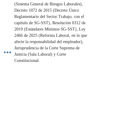
(Sistema General de Riesgos Laborales), 
Decreto 1072 de 2015 (Decreto Único 
Reglamentario del Sector Trabajo, con el 
capítulo de SG-SST), Resolución 0312 de 
2019 (Estándares Mínimos SG-SST), Ley 
2466 de 2025 (Reforma Laboral, en lo que 
afecte la responsabilidad del empleador), 
Jurisprudencia de la Corte Suprema de 
Justicia (Sala Laboral) y Corte 
Constitucional.
Importancia:
La asesoría en riesgos laborales es 
fundamental para proteger la vida y la 
integridad de los trabajadores, un derecho 
humano y laboral inalienable. Para las 
empresas, asegura el cumplimiento de una 
obligación legal estricta, evitando costosas 
sanciones, demandas por culpa patronal y el 
deterioro de su imagen. Contribuye a un 
ambiente de trabajo seguro y saludable, lo 