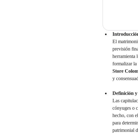
Introducció
El matrimoni
previsión fin
herramienta l
formalizar la
Store Colo
y consensuada
Definición y
Las capitulac
cónyuges o c
hecho, con el
para determin
patrimonial 