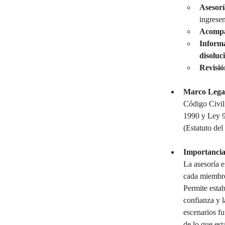
Asesorí
ingresen
Acompañ
Informa
disoluc
Revisió
Marco Legal
Código Civil
1990 y Ley 9
(Estatuto del
Importancia
La asesoría e
cada miembro 
Permite estab
confianza y l
escenarios fu
de lo que est