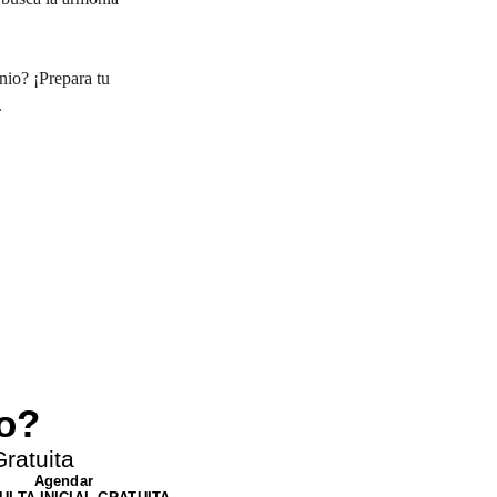
nio? ¡Prepara tu 
.
Next
ro?
ratuita
Agendar