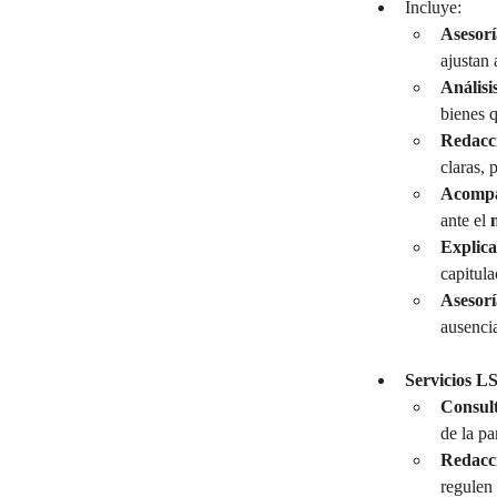
Incluye:
Asesorí
ajustan 
Análisi
bienes q
Redacci
claras, 
Acompa
ante el 
Explica
capitula
Asesorí
ausenci
Servicios L
Consult
de la pa
Redacci
regulen 