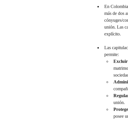
En Colombia, 
más de dos a
cónyuges/comp
unión. Las ca
explícito.
Las capitulac
permite:
Excluir
matrimon
socieda
Adminis
compañe
Regula
unión.
Protege
posee un