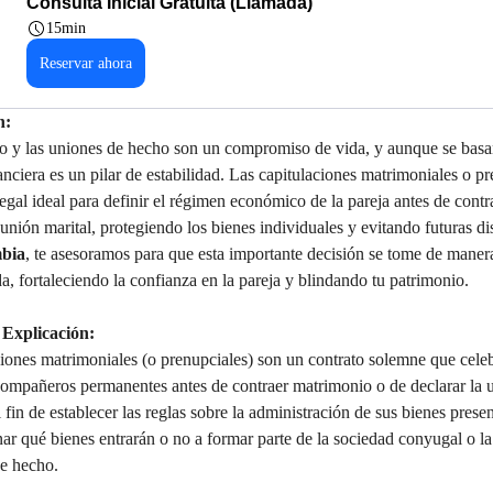
Consulta Inicial Gratuita (Llamada)
15min
Reservar ahora
n:
o y las uniones de hecho son un compromiso de vida, y aunque se basan
anciera es un pilar de estabilidad. Las capitulaciones matrimoniales o pr
egal ideal para definir el régimen económico de la pareja antes de contr
 unión marital, protegiendo los bienes individuales y evitando futuras di
mbia
, te asesoramos para que esta importante decisión se tome de manera
, fortaleciendo la confianza en la pareja y blindando tu patrimonio.
 Explicación:
iones matrimoniales (o prenupciales) son un contrato solemne que celeb
ompañeros permanentes antes de contraer matrimonio o de declarar la u
 fin de establecer las reglas sobre la administración de sus bienes presen
ar qué bienes entrarán o no a formar parte de la sociedad conyugal o la
de hecho.