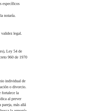
s específicos 
la notaría.
validez legal.
es), Ley 54 de 
reto 960 de 1970 
io individual de 
ación o divorcio. 
 fortalece la 
dica al prever 
 pareja, más allá 
 busca la armonía 