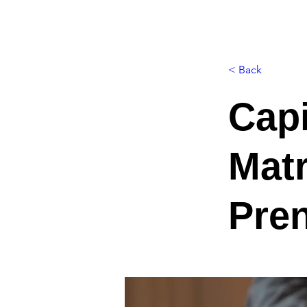
< Back
Capi
Matr
Pre