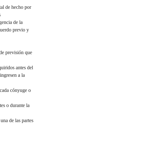
tal de hecho por 
 
gencia de la 
cuerdo previo y 
de previsión que 
uiridos antes del 
ingresen a la 
e cada cónyuge o 
es o durante la 
una de las partes 