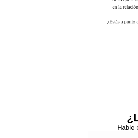
en la relació
¿Estás a punto d
Previous
¿L
Hable 