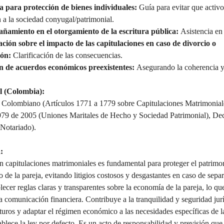
a para protección de bienes individuales:
 Guía para evitar que activo
 a la sociedad conyugal/patrimonial.
amiento en el otorgamiento de la escritura pública:
 Asistencia en 
ción sobre el impacto de las capitulaciones en caso de divorcio o 
ión:
 Clarificación de las consecuencias.
n de acuerdos económicos preexistentes:
 Asegurando la coherencia y 
 (Colombia):
 Colombiano (Artículos 1771 a 1779 sobre Capitulaciones Matrimonial
79 de 2005 (Uniones Maritales de Hecho y Sociedad Patrimonial), Dec
 Notariado).
:
n capitulaciones matrimoniales es fundamental para proteger el patrimon
de la pareja, evitando litigios costosos y desgastantes en caso de separ
lecer reglas claras y transparentes sobre la economía de la pareja, lo que
a comunicación financiera. Contribuye a la tranquilidad y seguridad jurí
turos y adaptar el régimen económico a las necesidades específicas de la
ablece la ley por defecto. Es un acto de responsabilidad y previsión que