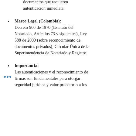
documentos que requieren 
autenticación inmediata.
Marco Legal (Colombia):
Decreto 960 de 1970 (Estatuto del 
Notariado, Artículos 73 y siguientes), Ley 
588 de 2000 (sobre reconocimiento de 
documentos privados), Circular Única de la 
Superintendencia de Notariado y Registro.
Importancia:
Las autenticaciones y el reconocimiento de 
firmas son fundamentales para otorgar 
seguridad jurídica y valor probatorio a los 
documentos y actos privados. Permiten que 
las copias tengan el mismo efecto que los 
originales y que las firmas sean plenamente 
válidas y oponibles. Agilizan una gran 
cantidad de trámites administrativos y 
comerciales, reduciendo el riesgo de fraude 
y falsificación. Son un pilar de la fe 
pública notarial, esencial para la confianza 