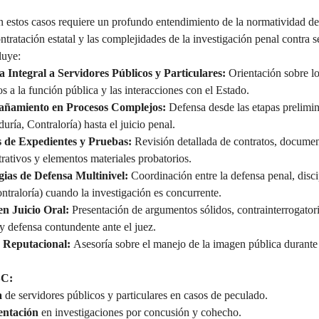
n estos casos requiere un profundo entendimiento de la normatividad de
ontratación estatal y las complejidades de la investigación penal contra s
luye:
a Integral a Servidores Públicos y Particulares:
 Orientación sobre lo
s a la función pública y las interacciones con el Estado.
ñamiento en Procesos Complejos:
 Defensa desde las etapas prelimina
uría, Contraloría) hasta el juicio penal.
s de Expedientes y Pruebas:
 Revisión detallada de contratos, documen
rativos y elementos materiales probatorios.
gias de Defensa Multinivel:
 Coordinación entre la defensa penal, discip
ntraloría) cuando la investigación es concurrente.
 en Juicio Oral:
 Presentación de argumentos sólidos, contrainterrogatori
 y defensa contundente ante el juez.
 Reputacional:
 Asesoría sobre el manejo de la imagen pública durante
SC:
 
de servidores públicos y particulares en casos de peculado.
ntación 
en investigaciones por concusión y cohecho.