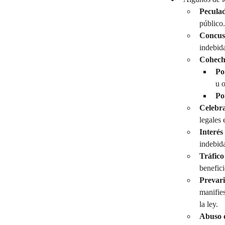
Pecula
público.
Concus
indebid
Cohech
Po
u o
Po
Celebra
legales 
Interés
indebid
Tráfico
benefici
Prevari
manifies
la ley.
Abuso 