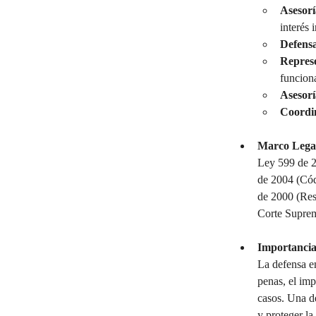
Asesorí
interés 
Defensa
Represe
funciona
Asesorí
Coordi
Marco Legal
Ley 599 de 2
de 2004 (Cód
de 2000 (Res
Corte Suprem
Importancia
La defensa en
penas, el imp
casos. Una de
y proteger la