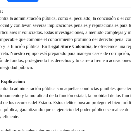
n:
ontra la administración pública, como el peculado, la concusión o el coh
social y conllevan severas implicaciones penales y reputacionales para f
rticulares involucrados. Estas investigaciones, a menudo complejas y m
impecable que combine el conocimiento profundo del derecho penal con
o y la función pública. En 
Legal Store Colombia
, te ofrecemos una re
creta. Nuestro equipo está preparado para manejar casos de corrupción,
ón de fondos, protegiendo tus derechos y tu carrera frente a acusacione
 integridad pública.
 Explicación:
ontra la administración pública son aquellas conductas punibles que aten
ionamiento y la moralidad de la función estatal, la probidad de los func
ad de los recursos del Estado. Estos delitos buscan proteger el bien jurídi
n pública, garantizando que el ejercicio del poder público se realice de
y eficiente.
s delitos más relevantes en esta categoría son: