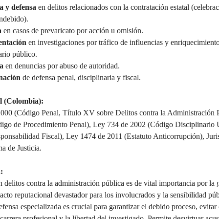
a y defensa 
en delitos relacionados con la contratación estatal (celebra
indebido).
 
en casos de prevaricato por acción u omisión.
ntación 
en investigaciones por tráfico de influencias y enriquecimiento 
rio público.
a 
en denuncias por abuso de autoridad.
nación 
de defensa penal, disciplinaria y fiscal.
 (Colombia):
000 (Código Penal, Título XV sobre Delitos contra la Administración 
igo de Procedimiento Penal), Ley 734 de 2002 (Código Disciplinario 
ponsabilidad Fiscal), Ley 1474 de 2011 (Estatuto Anticorrupción), Juri
a de Justicia.
:
 delitos contra la administración pública es de vital importancia por la 
acto reputacional devastador para los involucrados y la sensibilidad púb
fensa especializada es crucial para garantizar el debido proceso, evitar
 carrera profesional y la libertad del investigado. Permite desvirtuar acu