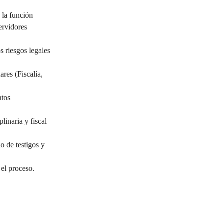
 la función 
ervidores 
s riesgos legales 
res (Fiscalía, 
tos 
linaria y fiscal 
o de testigos y 
 el proceso.