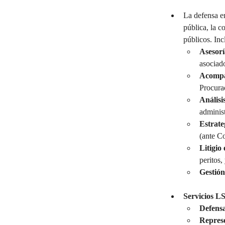
La defensa e
pública, la c
públicos. Inc
Asesorí
asociado
Acompa
Procurad
Análisi
administ
Estrate
(ante Co
Litigio
peritos,
Gestión
Servicios L
Defensa
Represe