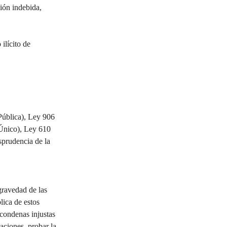
ción indebida, 
ilícito de 
Pública), Ley 906 
Único), Ley 610 
sprudencia de la 
gravedad de las 
lica de estos 
 condenas injustas 
saciones, probar la 