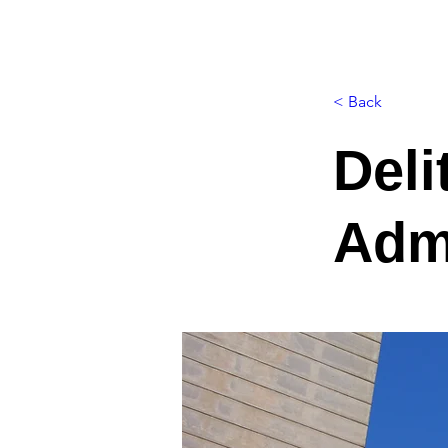
< Back
Deli
Admi