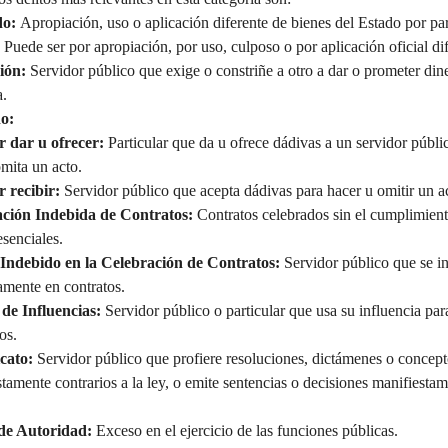
do:
 Apropiación, uso o aplicación diferente de bienes del Estado por par
 Puede ser por apropiación, por uso, culposo o por aplicación oficial dif
ión:
 Servidor público que exige o constriñe a otro a dar o prometer dine
a.
o:
r dar u ofrecer:
 Particular que da u ofrece dádivas a un servidor públi
mita un acto.
r recibir:
 Servidor público que acepta dádivas para hacer u omitir un a
ción Indebida de Contratos:
 Contratos celebrados sin el cumplimiento
esenciales.
 Indebido en la Celebración de Contratos:
 Servidor público que se in
amente en contratos.
 de Influencias:
 Servidor público o particular que usa su influencia par
os.
cato:
 Servidor público que profiere resoluciones, dictámenes o concept
tamente contrarios a la ley, o emite sentencias o decisiones manifiestam
de Autoridad:
 Exceso en el ejercicio de las funciones públicas.