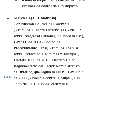
Asesoría 
en programas de protección a 
víctimas de delitos de alto impacto.
Marco Legal (Colombia):
Constitución Política de Colombia 
(Artículos 11 sobre Derecho a la Vida, 12 
sobre Integridad Personal, 22 sobre la Paz), 
Ley 906 de 2004 (Código de 
Procedimiento Penal, Artículos 134 y ss. 
sobre Protección a Víctimas y Testigos), 
Decreto 1066 de 2015 (Decreto Único 
Reglamentario del Sector Administrativo 
del Interior, que regula la UNP), Ley 1257 
de 2008 (Violencia contra la Mujer), Ley 
1448 de 2011 (Ley de Víctimas y 
Restitución de Tierras), Jurisprudencia de 
la Corte Constitucional.
Importancia:
Las medidas de protección y seguridad 
personal son de vital importancia porque 
salvaguardan el derecho fundamental a la 