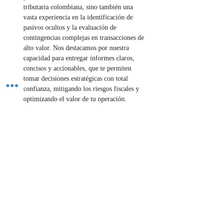
tributaria colombiana, sino también una 
vasta experiencia en la identificación de 
pasivos ocultos y la evaluación de 
contingencias complejas en transacciones de 
alto valor. Nos destacamos por nuestra 
capacidad para entregar informes claros, 
concisos y accionables, que te permiten 
tomar decisiones estratégicas con total 
confianza, mitigando los riesgos fiscales y 
optimizando el valor de tu operación.
¿Estás a punto de tomar una decisión clave para 
tu negocio? ¡Asegura tu inversión y evita 
sorpresas fiscales! Contáctanos para un due 
diligence tributario y análisis de riesgos que te 
brinde la tranquilidad que necesitas.
Contáctenos