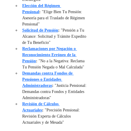
Elección del Régimen 
Pensional
:
 "Elige Bien Tu Pensión: 
Asesoría para el Traslado de Régimen 
Pensional"
Solicitud de Pensión
:
 "Pensión a Tu 
Alcance: Solicitud y Trámite Expedito 
de Tu Beneficio"
Reclamaciones por Negación o 
Reconocimiento Erróneo de la 
Pensión
:
 "No a la Negativa: Reclama 
Tu Pensión Negada o Mal Calculada"
Demandas contra Fondos de 
Pensiones o Entidades 
Administradoras
:
 "Justicia Pensional: 
Demandas contra Fondos y Entidades 
Administradoras"
Revisión de Cálculos 
Actuariales
:
 "Precisión Pensional: 
Revisión Experta de Cálculos 
Actuariales y de Mesada"