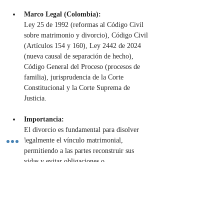
Marco Legal (Colombia):
Ley 25 de 1992 (reformas al Código Civil 
sobre matrimonio y divorcio), Código Civil 
(Artículos 154 y 160), Ley 2442 de 2024 
(nueva causal de separación de hecho), 
Código General del Proceso (procesos de 
familia), jurisprudencia de la Corte 
Constitucional y la Corte Suprema de 
Justicia.
Importancia:
El divorcio es fundamental para disolver 
legalmente el vínculo matrimonial, 
permitiendo a las partes reconstruir sus 
vidas y evitar obligaciones o 
responsabilidades futuras derivadas del 
matrimonio. La incorporación de la 
separación de hecho como causal simplifica 
y agiliza el proceso para muchas parejas, 
facilitando la culminación de un ciclo. 