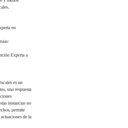
le y menos 
cales.
xperta en 
sias: 
ción Experta a 
iscales es un 
tos, una respuesta 
nciones 
stas instancias no 
echos, permite 
actuaciones de la 