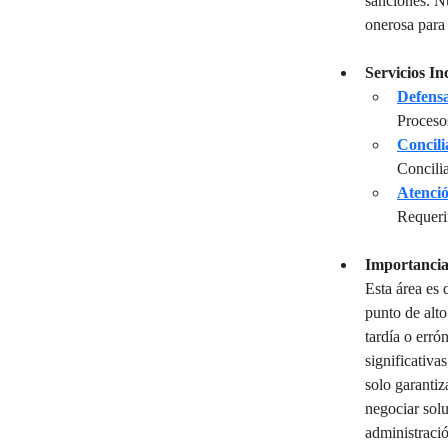
sanciones. N
onerosa para 
Servicios In
Defensa
Proceso
Concil
Concilia
Atenci
Requeri
Importancia
Esta área es 
punto de alto
tardía o erró
significativa
solo garantiz
negociar sol
administració