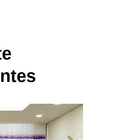
te
ntes