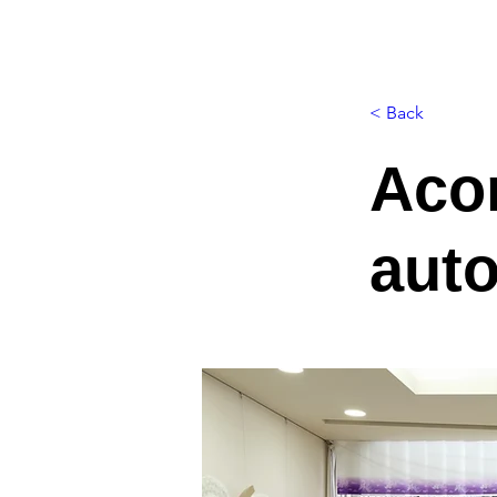
< Back
Aco
aut