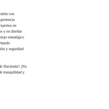
stión con 
xperiencia 
expertos en 
s y en diseñar 
ejo estratégico 
vitando 
ión y seguridad 
 de Hacienda? ¡No 
e tranquilidad y 