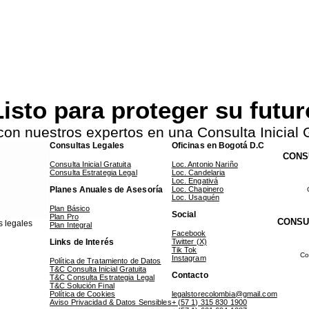
isto para proteger su futu
con nuestros expertos en una Consulta Inicial G
Consultas Legales
Oficinas en Bogotá D.C
CONS
Consulta Inicial Gratuita
Loc. Antonio Nariño
Consulta Estrategia Legal
Loc. Candelaria
Loc. Engativá
Planes Anuales de Asesoría
Loc. Chapinero
Loc. Usaquén
Plan Básico
Social
Plan Pro
CONSU
s legales
Plan Integral
Facebook
Links de Interés
Twitter (X)
Tik Tok
Co
Instagram
Política de Tratamiento de Datos
T&C Consulta Inicial Gratuita
Contacto
T&C Consulta Estrategia Legal
T&C Solución Final
Política de Cookies
legalstorecolombia@gmail.com
Aviso Privacidad & Datos Sensibles
+ (57 1) 315 830 1900