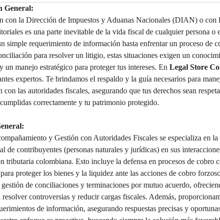
n General:
ón con la Dirección de Impuestos y Aduanas Nacionales (DIAN) o con la
itoriales es una parte inevitable de la vida fiscal de cualquier persona 
un simple requerimiento de información hasta enfrentar un proceso de c
nciliación para resolver un litigio, estas situaciones exigen un conoci
y un manejo estratégico para proteger tus intereses. En 
Legal Store C
tes expertos. Te brindamos el respaldo y la guía necesarios para manej
n con las autoridades fiscales, asegurando que tus derechos sean respeta
 cumplidas correctamente y tu patrimonio protegido.
General:
compañamiento y Gestión con Autoridades Fiscales se especializa en la 
gal de contribuyentes (personas naturales y jurídicas) en sus interaccione
n tributaria colombiana. Esto incluye la defensa en procesos de cobro c
l para proteger los bienes y la liquidez ante las acciones de cobro forzo
 gestión de conciliaciones y terminaciones por mutuo acuerdo, ofrecien
a resolver controversias y reducir cargas fiscales. Además, proporciona
uerimientos de información, asegurando respuestas precisas y oportunas