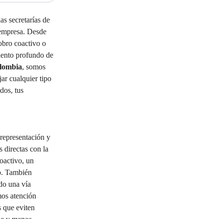
s secretarías de 
o empresa. Desde 
obro coactivo o 
miento profundo de 
olombia
, somos 
ar cualquier tipo 
dos, tus 
representación y 
s directas con la 
oactivo, un 
so. También 
do una vía 
mos atención 
 que eviten 