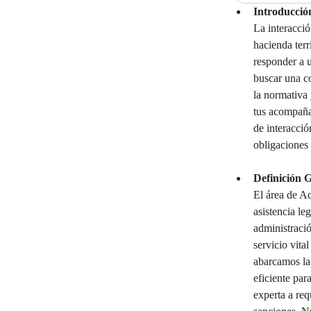
Introducció
La interacci
hacienda terr
responder a 
buscar una co
la normativa 
tus acompañan
de interacció
obligaciones
Definición 
El área de A
asistencia le
administració
servicio vita
abarcamos la
eficiente par
experta a req