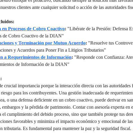
uestro enfoque es proactivo, buscando siempre la solución más favorab
nuestros clientes ante cualquier solicitud o acción de las autoridades fis
cluidos:
 en Procesos de Cobro Coactivo
:
 "Libérate de la Presión: Defensa E
s de Cobro Coactivo de la DIAN"
iaciones y Terminación por Mutuo Acuerdo
:
 "Resuelve tus Controver
ciones y Acuerdos para Poner Fin a Litigios Tributarios"
ón a Requerimientos de Información
:
 "Responde con Confianza: Aten
mientos de Información de la DIAN"
:
de crucial importancia porque la interacción directa con las autoridades f
 riesgo para los contribuyentes. Una gestión inadecuada de requerimien
nea, o una defensa deficiente en un cobro coactivo, puede derivar en sa
s, embargos y la pérdida de patrimonio. Contar con asesoría experta en e
a el cumplimiento del debido proceso, sino que también protege tus der
uciones favorables y minimiza el impacto económico y emocional de las 
n tributaria. Es fundamental para mantener la paz y la seguridad fiscal.